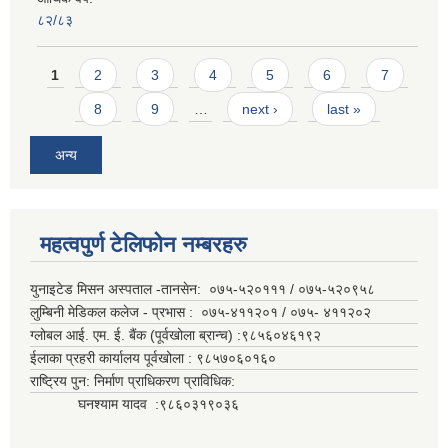
८२/८३
Pages
1
2
3
4
5
6
7
8
9
…
next ›
last »
अन्य
महत्वपुर्ण टेलिफोन नम्बरहरु
युनाइटेड मिसन अस्पताल -तानसेन: ०७५-५२०१११ / ०७५-५२०९५८
लुम्बिनी मेडिकल कलेज - प्रभास : ०७५-४११२०१ / ०७५- ४११२०२
ग्लोबल आई. एम. ई. बैंक (पूर्वखोला ब्रान्च) :९८५६०४६१९२
ईलाका प्रहरी कार्यालय पूर्वखोला : ९८५७०६०१६०
राष्ट्रिय पुन: निर्माण प्राधिकरण प्राविधिक:
घनश्याम यादव :९८६०३१९०३६