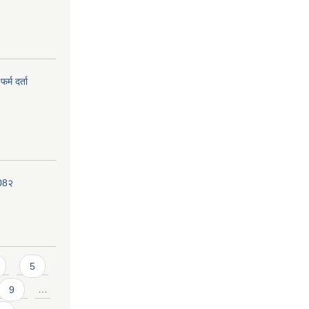
र्म दर्ता
208२
5
9
…