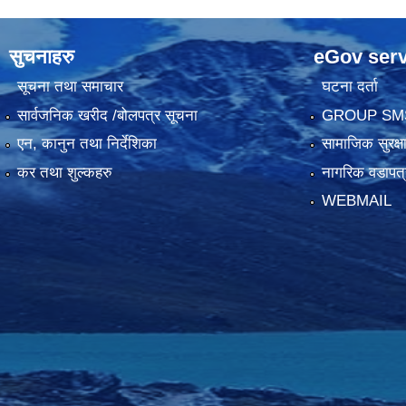
सुचनाहरु
eGov serv
सूचना तथा समाचार
घटना दर्ता
सार्वजनिक खरीद /बोलपत्र सूचना
GROUP SM
एन, कानुन तथा निर्देशिका
सामाजिक सुरक्ष
कर तथा शुल्कहरु
नागरिक वडापत्
WEBMAIL