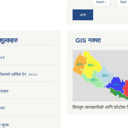
next ›
last
अन्य
ुल्कहरु
GIS नक्सा
०७९
ँपालिकाको आर्थिक ऐन, २०८०
 दरहरु
विस्तृत जानकारीको लागि फोटोमा क
 कर
त शुल्क