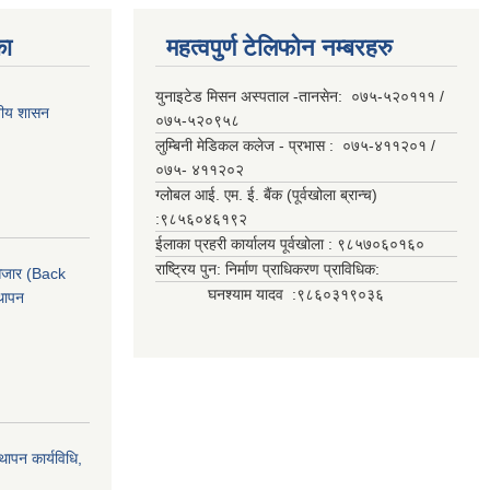
का
महत्वपुर्ण टेलिफोन नम्बरहरु
युनाइटेड मिसन अस्पताल -तानसेन: ०७५-५२०१११ /
ानीय शासन
०७५-५२०९५८
लुम्बिनी मेडिकल कलेज - प्रभास : ०७५-४११२०१ /
०७५- ४११२०२
ग्लोबल आई. एम. ई. बैंक (पूर्वखोला ब्रान्च)
:९८५६०४६१९२
ईलाका प्रहरी कार्यालय पूर्वखोला : ९८५७०६०१६०
राष्ट्रिय पुन: निर्माण प्राधिकरण प्राविधिक:
ी औजार (Back
घनश्याम यादव :९८६०३१९०३६
थापन
्थापन कार्यविधि,