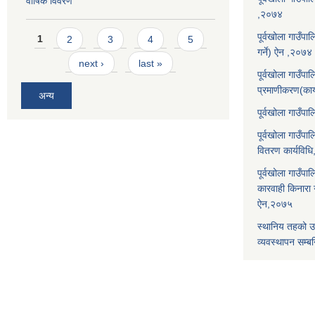
वार्षिक विवरण
,२०७४
Pages
पूर्वखोला गाउँप
1
2
3
4
5
गर्ने) ऐन ,२०७४
next ›
last »
पूर्वखोला गाउँप
प्रमाणीकरण(कार
अन्य
पूर्वखोला गाउँ
पूर्वखोला गाउँप
वितरण कार्यविध
पूर्वखोला गाउँपा
कारवाही किनारा गर
ऐन,२०७५
स्थानिय तहको उ
व्यवस्थापन सम्बन