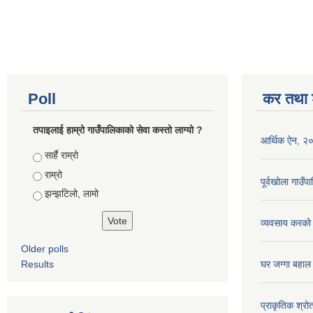
Poll
कर तथा श
तपाइलाई हाम्रो गाउँपालिकाको सेवा कस्तो लाग्यो ?
आर्थिक ऐन, २
Choices
सार्है राम्रो
राम्रो
पूर्वखोला गाउ
झन्झटिलो, लामो
व्यवसाय करको
Older polls
Results
घर जग्गा बहाल
प्राकृतिक श्रो