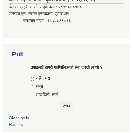
ग्लोबल आई. एम. ई. बैंक (पूर्वखोला ब्रान्च) :९८५६०४६१९२
ईलाका प्रहरी कार्यालय पूर्वखोला : ९८५७०६०१६०
राष्ट्रिय पुन: निर्माण प्राधिकरण प्राविधिक:
घनश्याम यादव :९८६०३१९०३६
Poll
तपाइलाई हाम्रो गाउँपालिकाको सेवा कस्तो लाग्यो ?
Choices
सार्है राम्रो
राम्रो
झन्झटिलो, लामो
Older polls
Results