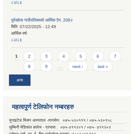
८२/८३
पूर्वखोला गाउँपालिकाको आर्थिक ऐन, 208२
मिति:
07/22/2025 - 12:49
आर्थिक वर्ष:
८२/८३
Pages
1
2
3
4
5
6
7
8
9
…
next ›
last »
अन्य
महत्वपुर्ण टेलिफोन नम्बरहरु
युनाइटेड मिसन अस्पताल -तानसेन: ०७५-५२०१११ / ०७५-५२०९५८
लुम्बिनी मेडिकल कलेज - प्रभास : ०७५-४११२०१ / ०७५- ४११२०२